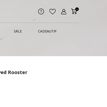
0
SALE
CADEAUTIP
ved Rooster