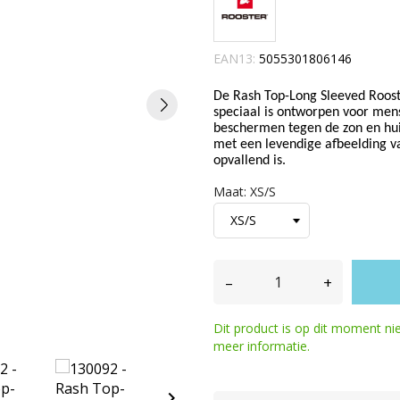
EAN13:
5055301806146
De Rash Top-Long Sleeved Roost
speciaal is ontworpen voor men
beschermen tegen de zon en hui
met een levendige afbeelding va
opvallend is.
Maat: XS/S
–
+
Dit product is op dit moment n
meer informatie.
keyboard_arrow_right