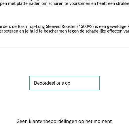
worpen met platte naden om schuren te voorkomen en heeft een stra
rden, de Rash Top-Long Sleeved Rooster (130092) is een geweldige k
 verbeteren en je huid te beschermen tegen de schadelijke effecten va
Geen klantenbeoordelingen op het moment.