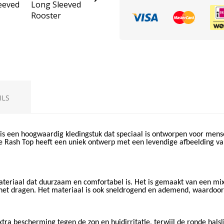
ILS
is een hoogwaardig kledingstuk dat speciaal is ontworpen voor mense
e Rash Top heeft een uniek ontwerp met een levendige afbeelding van
eriaal dat duurzaam en comfortabel is. Het is gemaakt van een mix 
s het dragen. Het materiaal is ook sneldrogend en ademend, waardoor je
a bescherming tegen de zon en huidirritatie, terwijl de ronde halsli