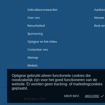
Gebruiksvoorwaarden
Aanbie
Over ons
Nieuwe 
Retourbeleid
Best ver
Sponsoring
Optigear en het milieu
Contacteer ons
Sitemap
Winkels
Optigear gebruikt alleen functionele cookies die
noodzakelijk zijn voor het goed functioneren van de
website. Er worden geen tracking- of marketingcookies
geplaatst.
MEER INFO
AKKOORD
done
@optigear 2026