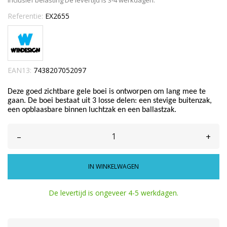
Inclusief belasting
De levertijd is 3-4 werkdagen.
Referentie:
EX2655
EAN13:
7438207052097
Deze goed zichtbare gele boei is ontworpen om lang mee te
gaan. De boei bestaat uit 3 losse delen: een stevige buitenzak,
een opblaasbare binnen luchtzak en een ballastzak.
–
+
IN WINKELWAGEN
De levertijd is ongeveer 4-5 werkdagen.