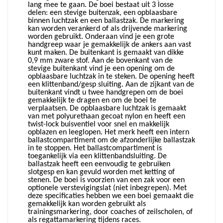
lang mee te gaan. De boei bestaat uit 3 losse
delen: een stevige buitenzak, een opblaasbare
binnen luchtzak en een ballastzak. De markering
kan worden verankerd of als drijvende markering
worden gebruikt. Onderaan vind je een grote
handgreep waar je gemakkelijk de ankers aan vast
kunt maken. De buitenkant is gemaakt van dikke
0,9 mm zware stof. Aan de bovenkant van de
stevige buitenkant vind je een opening om de
opblaasbare luchtzak in te steken. De opening heeft
een klittenband/gesp sluiting. Aan de zijkant van de
buitenkant vindt u twee handgrepen om de boei
gemakkelijk te dragen en om de boei te
verplaatsen. De opblaasbare luchtzak is gemaakt
van met polyurethaan gecoat nylon en heeft een
twist-lock buisventiel voor snel en makkelijk
opblazen en leeglopen. Het merk heeft een intern
ballastcompartiment om de afzonderlijke ballastzak
in te stoppen. Het ballastcompartiment is
toegankelijk via een klittenbandsluiting. De
ballastzak heeft een eenvoudig te gebruiken
slotgesp en kan gevuld worden met ketting of
stenen. De boei is voorzien van een zak voor een
optionele verstevigingslat (niet inbegrepen). Met
deze specificaties hebben we een boei gemaakt die
gemakkelijk kan worden gebruikt als
trainingsmarkering, door coaches of zeilscholen, of
als regattamarkering tijdens races.