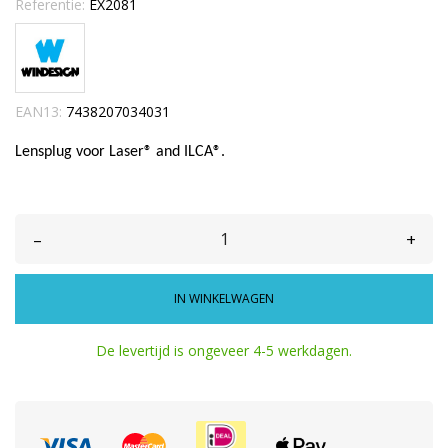
Referentie:
EX2081
EAN13:
7438207034031
Lensplug voor Laser® and ILCA®.
–
+
IN WINKELWAGEN
De levertijd is ongeveer 4-5 werkdagen.