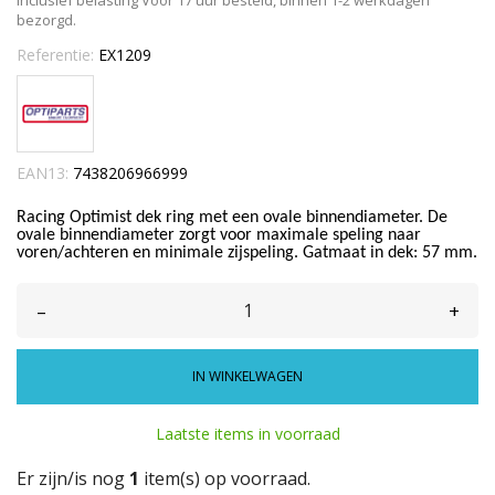
Inclusief belasting
Voor 17 uur besteld, binnen 1-2 werkdagen
bezorgd.
Referentie:
EX1209
EAN13:
7438206966999
Racing Optimist dek ring met een ovale binnendiameter. De
ovale binnendiameter zorgt voor maximale speling naar
voren/achteren en minimale zijspeling. Gatmaat in dek: 57 mm.
–
+
IN WINKELWAGEN
Laatste items in voorraad
Er zijn/is nog
1
item(s) op voorraad.