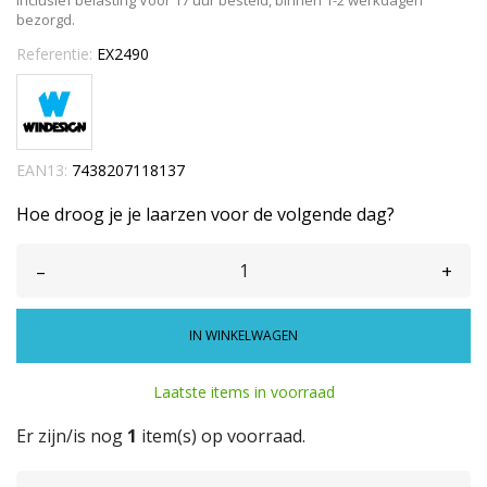
Inclusief belasting
Voor 17 uur besteld, binnen 1-2 werkdagen
bezorgd.
Referentie:
EX2490
EAN13:
7438207118137
Hoe droog je je laarzen voor de volgende dag?
–
+
IN WINKELWAGEN
Laatste items in voorraad
Er zijn/is nog
1
item(s) op voorraad.