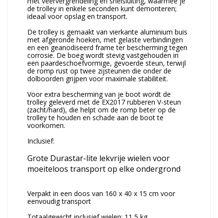
met veervergrendeling en snelsluiting, waarmee je
de trolley in enkele seconden kunt demonteren;
ideaal voor opslag en transport.
De trolley is gemaakt van vierkante aluminium buis
met afgeronde hoeken, met gelaste verbindingen
en een geanodiseerd frame ter bescherming tegen
corrosie. De boeg wordt stevig vastgehouden in
een paardeschoefvormige, gevoerde steun, terwijl
de romp rust op twee zijsteunen die onder de
dolboorden grijpen voor maximale stabiliteit.
Voor extra bescherming van je boot wordt de
trolley geleverd met de EX2017 rubberen V-steun
(zacht/hard), die helpt om de romp beter op de
trolley te houden en schade aan de boot te
voorkomen.
Inclusief:
Grote Durastar-lite lekvrije wielen voor
moeiteloos transport op elke ondergrond
Verpakt in een doos van 160 x 40 x 15 cm voor
eenvoudig transport
Totaalgewicht inclusief wielen: 11,5 kg