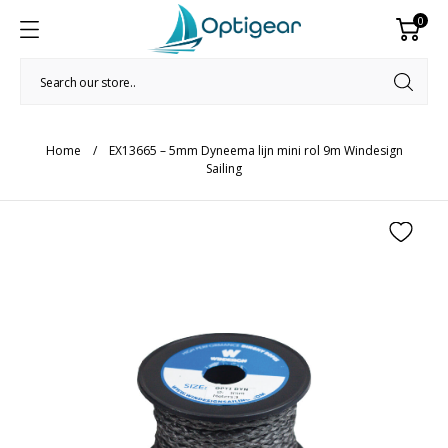
0
Home
EX13665 – 5mm Dyneema lijn mini rol 9m Windesign
Sailing