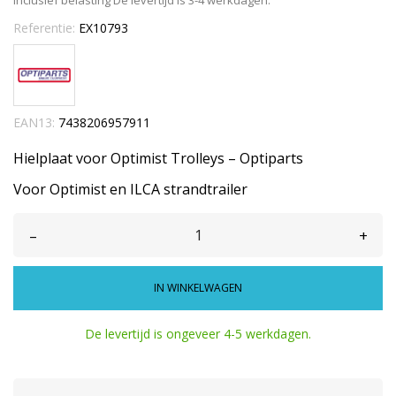
Inclusief belasting
De levertijd is 3-4 werkdagen.
Referentie:
EX10793
EAN13:
7438206957911
Hielplaat voor Optimist Trolleys – Optiparts
Voor Optimist en ILCA strandtrailer
–
+
IN WINKELWAGEN
De levertijd is ongeveer 4-5 werkdagen.