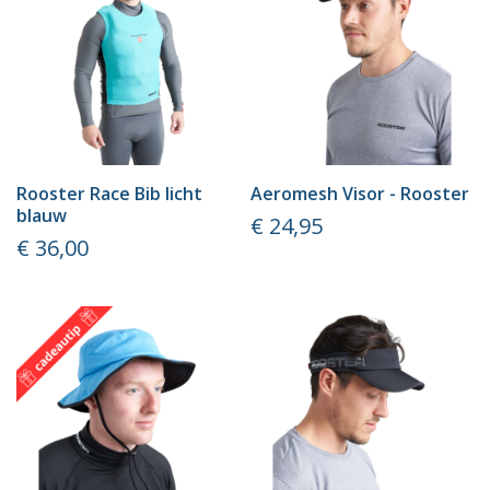
Rooster Race Bib licht
Aeromesh Visor - Rooster
blauw
Prijs
€ 24,95
Prijs
€ 36,00