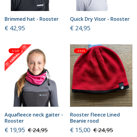
Brimmed hat - Rooster
Quick Dry Visor - Rooster
Prijs
Prijs
€ 42,95
€ 24,95
- € 5,00
- € 9,95
Aquafleece neck gaiter -
Rooster Fleece Lined
Rooster
Beanie rood
Prijs
Normale
Prijs
Normale
€ 19,95
€ 15,00
€ 24,95
€ 24,95