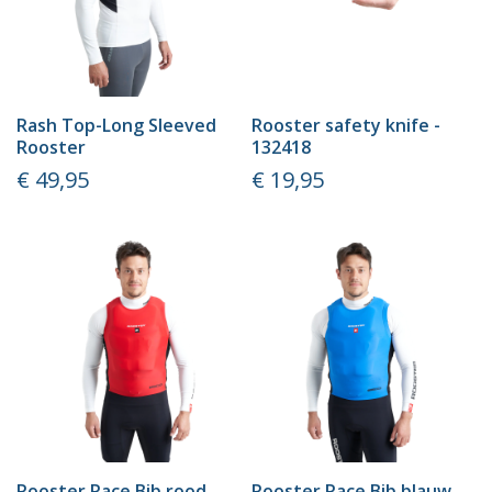
Rash Top-Long Sleeved
Rooster safety knife -
Rooster
132418
Prijs
Prijs
€ 49,95
€ 19,95
Rooster Race Bib rood
Rooster Race Bib blauw