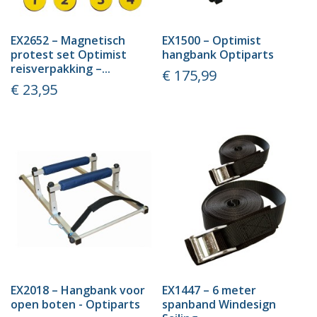
EX2652 – Magnetisch
EX1500 – Optimist
protest set Optimist
hangbank Optiparts
reisverpakking –...
Prijs
€ 175,99
Prijs
€ 23,95
EX2018 – Hangbank voor
EX1447 – 6 meter
open boten - Optiparts
spanband Windesign