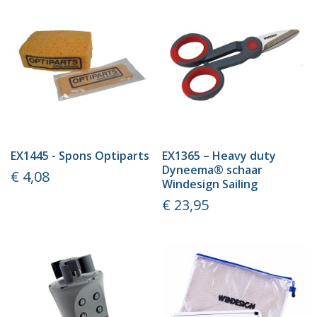
EX1445 - Spons Optiparts
EX1365 – Heavy duty
Dyneema® schaar
Prijs
€ 4,08
Windesign Sailing
Prijs
€ 23,95