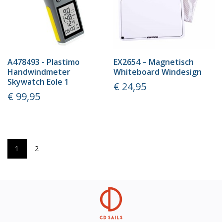
A478493 - Plastimo
EX2654 – Magnetisch
Handwindmeter
Whiteboard Windesign
Skywatch Eole 1
Prijs
€ 24,95
Prijs
€ 99,95
1
2