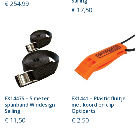
Sailing
Prijs
€ 254,99
Prijs
€ 17,50
EX1447S – 5 meter
EX1441 – Plastic fluitje
spanband Windesign
met koord en clip
Sailing
Optiparts
Prijs
Prijs
€ 11,50
€ 2,50