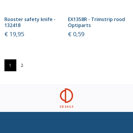
Rooster safety knife -
EX1358R - Trimstrip rood
132418
Optiparts
Prijs
Prijs
€ 19,95
€ 0,59
1
2