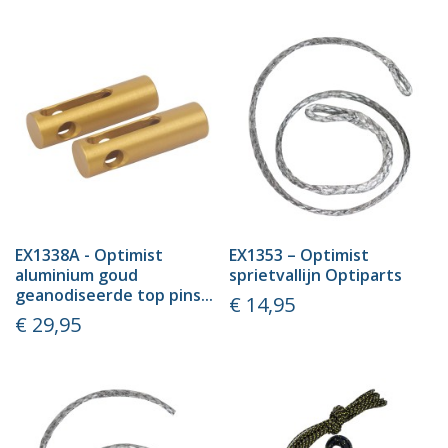
EX1338A - Optimist
EX1353 – Optimist
aluminium goud
sprietvallijn Optiparts
geanodiseerde top pins...
Prijs
€ 14,95
Prijs
€ 29,95