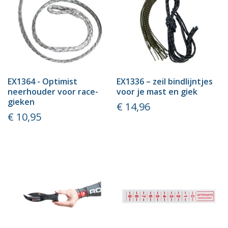
EX1364 - Optimist
EX1336 – zeil bindlijntjes
neerhouder voor race-
voor je mast en giek
gieken
Prijs
€ 14,96
Prijs
€ 10,95