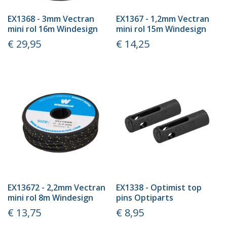
EX1368 - 3mm Vectran
EX1367 - 1,2mm Vectran
mini rol 16m Windesign
mini rol 15m Windesign
Prijs
Prijs
€ 29,95
€ 14,25
EX13672 - 2,2mm Vectran
EX1338 - Optimist top
mini rol 8m Windesign
pins Optiparts
Prijs
Prijs
€ 13,75
€ 8,95