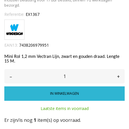
Inclusief belasting
Voor 17 uur besteld, binnen 1-2 werkdagen
bezorgd.
Referentie:
EX1367
EAN13:
7438206979951
Mini Rol 1,2 mm Vectran Lijn, zwart en gouden draad. Lengte
15 M.
–
+
IN WINKELWAGEN
Laatste items in voorraad
Er zijn/is nog
1
item(s) op voorraad.