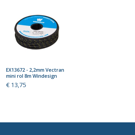
EX13672 - 2,2mm Vectran
mini rol 8m Windesign
Prijs
€ 13,75