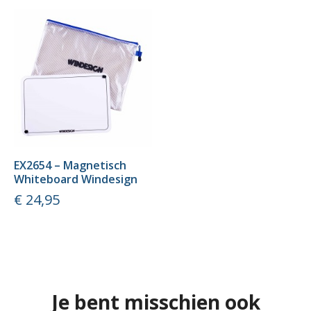
EX2654 – Magnetisch
Whiteboard Windesign
Prijs
€ 24,95
Je bent misschien ook