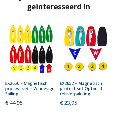
geïnteresseerd in
EX2650 – Magnetisch
EX2652 – Magnetisch
protest set – Windesign
protest set Optimist
Sailing
reisverpakking –...
Prijs
Prijs
€ 44,95
€ 23,95