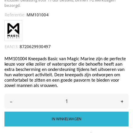
Inclusief belasting
Voor 17 uur besteld, binnen 1-2 werkdagen
bezorgd.
Referentie:
MM101004
EAN13:
8720629930497
MM101004 Kneepads Basic van Magic Marine zijn de perfecte
keuze voor elke zeiler of watersporter die behoefte heeft aan
extra bescherming en ondersteuning tijdens het uitvoeren van
hun watersport activiteit. Deze kneepads zijn ontworpen om
comfortabel te zitten en een goede pasvorm te bieden voor
zowel mannen als vrouwen.
–
+
IN WINKELWAGEN