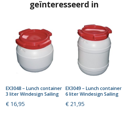
geïnteresseerd in
EX3048 – Lunch container
EX3049 – Lunch container
E
3 liter Windesign Sailing
6 liter Windesign Sailing
W
Prijs
Prijs
P
€ 16,95
€ 21,95
€