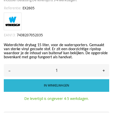
Inclusief belasting
De levertijd is 3-4 werkdagen.
Referentie:
EX2605
EAN13:
7438207052035
Waterdichte drybag 15 liter, voor de watersporters. Gemaakt
van sterke vinyl gecoate stof. Er zit een doorzichtige ripstop
waardoor je de inhoud van buitenaf kan bekijken. De opgerolde
bovenkant met gesp fungeert als handvat.
–
+
IN WINKELWAGEN
De levertijd is ongeveer 4-5 werkdagen.